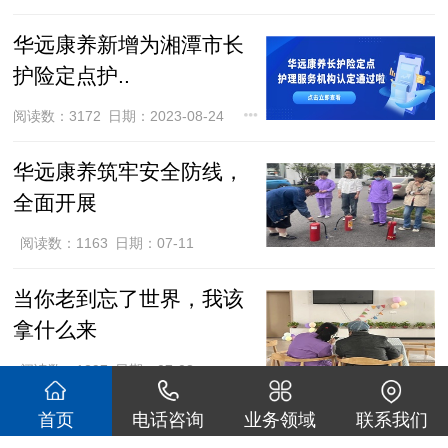
华远康养新增为湘潭市长
护险定点护..
阅读数：3172
日期：2023-08-24
华远康养筑牢安全防线，
全面开展
阅读数：1163
日期：07-11
当你老到忘了世界，我该
拿什么来
阅读数：1297
日期：07-08
首页
电话咨询
业务领域
联系我们
很多养老院，正在经历“四